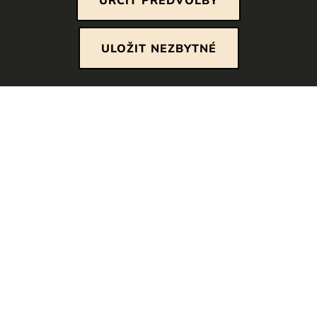
Tyto soubory cookie jsou nezbytné, abyste se
mohli pohybovat po webových stránkách a
ULOŽIT NEZBYTNÉ
využívat jejich funkce. Bez těchto cookies nelze
poskytovat služby, o které jste požádali.
KOLEKCE
Analytické cookies
K analýze návštěv a používání webových
stránek používáme cookies pro webovou
analýzu. I po potvrzení se z těchto analýz
můžete kdykoli později odhlásit výběrem.