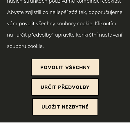
našich stránkách používáme kombinaci cookies.
Abyste zajistili co nejlepší zážitek, doporučujeme
vám povolit všechny soubory cookie. Kliknutím
na „určit předvolby“ upravíte konkrétní nastavení
souborů cookie.
POVOLIT VŠECHNY
Nezbytně nutné cookies
URČIT PŘEDVOLBY
Tyto soubory cookie jsou nezbytné, abyste se
mohli pohybovat po webových stránkách a
ULOŽIT NEZBYTNÉ
využívat jejich funkce. Bez těchto cookies nelze
poskytovat služby, o které jste požádali.