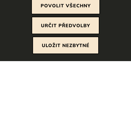
POVOLIT VŠECHNY
Nezbytně nutné cookies
URČIT PŘEDVOLBY
Tyto soubory cookie jsou nezbytné, abyste se
mohli pohybovat po webových stránkách a
ULOŽIT NEZBYTNÉ
využívat jejich funkce. Bez těchto cookies nelze
poskytovat služby, o které jste požádali.
Analytické cookies
K analýze návštěv a používání webových
stránek používáme cookies pro webovou