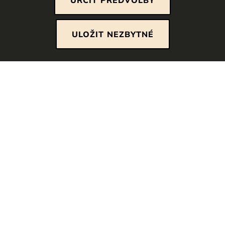
Tyto soubory cookie jsou nezbytné, abyste se
mohli pohybovat po webových stránkách a
ULOŽIT NEZBYTNÉ
využívat jejich funkce. Bez těchto cookies nelze
poskytovat služby, o které jste požádali.
KOLEKCE
Analytické cookies
K analýze návštěv a používání webových
stránek používáme cookies pro webovou
analýzu. I po potvrzení se z těchto analýz
můžete kdykoli později odhlásit výběrem.